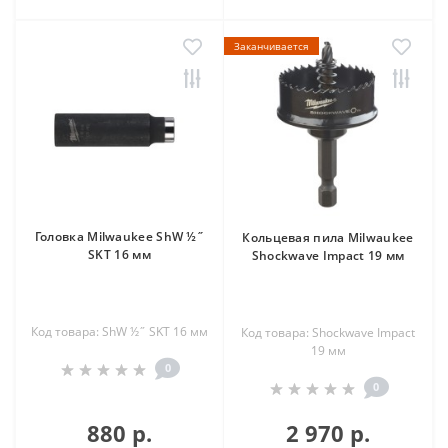
Заканчивается
Головка Milwaukee ShW ½˝
Кольцевая пила Milwaukee
SKT 16 мм
Shockwave Impact 19 мм
Код товара: ShW ½˝ SKT 16 мм
Код товара: Shockwave Impact
19 мм
0
0
880 р.
2 970 р.