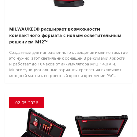
MILWAUKEE® расширяет возможности
компактного формата с новым осветительным
решением M12™
Созданный для направленного освещения именно там, где
это нужно, этот светильник оснащён 3 режимами яркости
и работает до 16 часов от аккумулятора M12™ 4.0 А·ч.
Многофункциональные варианты крепления включают
мощный магнит, встроенный крюк и крепление PAC..
02.05.2026