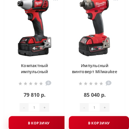
Компактный
Импульсный
импульсный
винтоверт Milwaukee
винтоверт Milwaukee
SURGE™ 1/4" Hex M18
0
0
M18 BID-402C
FUEL FQID-502X
79 810 р.
85 040 р.
-
+
-
+
В КОРЗИНУ
В КОРЗИНУ