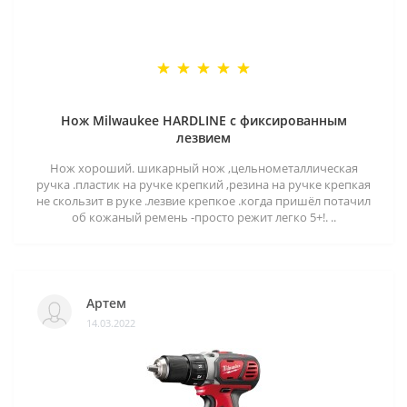
Нож Milwaukee HARDLINE с фиксированным
лезвием
Нож хороший. шикарный нож ,цельнометаллическая
ручка .пластик на ручке крепкий ,резина на ручке крепкая
не скользит в руке .лезвие крепкое .когда пришёл потачил
об кожаный ремень -просто режит легко 5+!. ..
Артем
14.03.2022