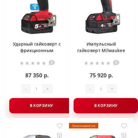
Ударный гайковерт с
Импульсный
фрикционным
гайковерт Milwaukee
кольцом Milwaukee
1/2" M18 BIW12-402C
0
0
1/2" M18 FUEL
ONEIWF12-502X
87 350 р.
75 920 р.
-
+
-
+
В КОРЗИНУ
В КОРЗИНУ
Заканчивается