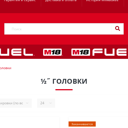
Головки
½˝ ГОЛОВКИ
Заканчивается