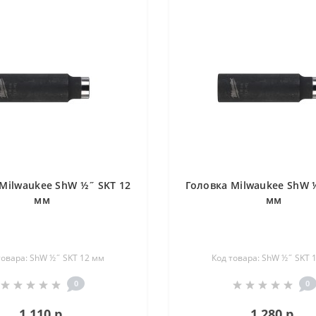
Milwaukee ShW ½˝ SKT 12
Головка Milwaukee ShW 
мм
мм
товара: ShW ½˝ SKT 12 мм
Код товара: ShW ½˝ SKT 
0
0
1 110 р.
1 280 р.