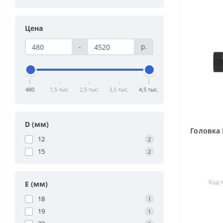
Цена
-
р.
480
1,5 тыс.
2,5 тыс.
3,5 тыс.
4,5 тыс.
D (мм)
Головка 
12
2
15
2
Код 
E (мм)
18
1
19
1