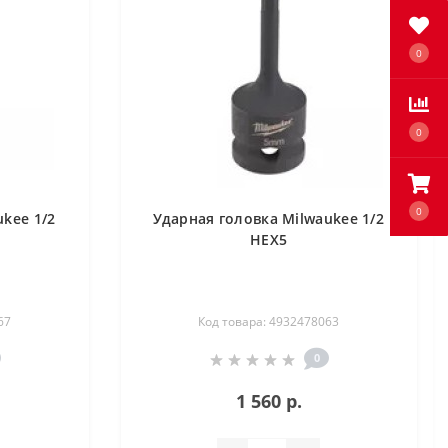
0
0
0
kee 1/2
Ударная головка Milwaukee 1/2
HEX5
67
Код товара: 4932478063
0
1 560 р.