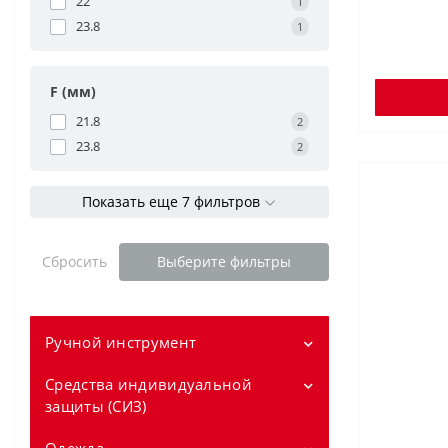
22
1
23.8
1
F (мм)
21.8
2
23.8
2
Показать еще 7 фильтров
Сбросить
Выберите фильтры
Ручной инструмент
Средства индивидуальной
Измерение
защиты (СИЗ)
Короткие рулетки
Уровни
Перчатки