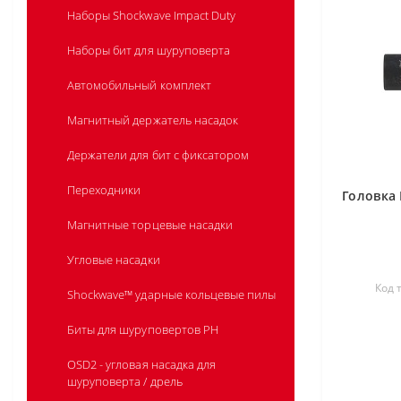
Угольники
Наборы Shockwave Impact Duty
Куртки с подогревом HJ GREY5
Молотки
Наборы бит для шуруповерта
Куртки с подогревом HPJBL2
Наборы
Автомобильный комплект
Куртки с подогревом камуфляж HJ
CAMO6
Магнитный держатель насадок
Стеганые женские куртки с
Держатели для бит с фиксатором
подогревом HJP LADIES
Переходники
Стеганые куртки с подогревом HJP
Головка 
Магнитные торцевые насадки
Лонгслив с подогревом L4 HBLB-301
Угловые насадки
Толстовка серая GREY3
Код 
Shockwave™ ударные кольцевые пилы
Биты для шуруповертов PH
OSD2 - угловая насадка для
шуруповерта / дрель