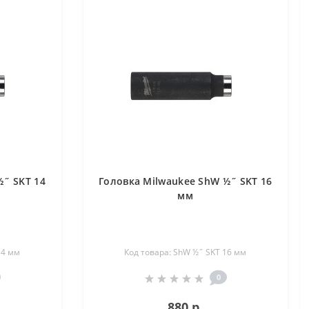
½˝ SKT 14
Головка Milwaukee ShW ½˝ SKT 16
мм
14 мм
Код товара: ShW ½˝ SKT 16 мм
0
880 р.