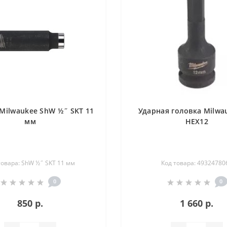
Milwaukee ShW ½˝ SKT 11
Ударная головка Milwau
мм
HEX12
товара: ShW ½˝ SKT 11 мм
Код товара: 49324780
0
0
850 р.
1 660 р.