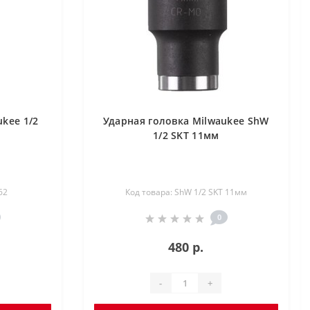
kee 1/2
Ударная головка Milwaukee ShW
1/2 SKT 11мм
62
Код товара: ShW 1/2 SKT 11мм
0
480 р.
-
+