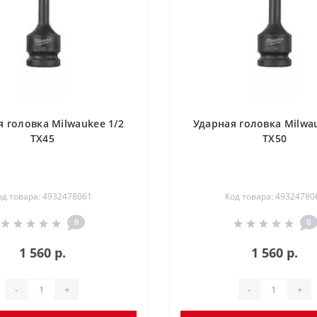
я головка Milwaukee 1/2
Ударная головка Milwau
TX45
TX50
од товара: 4932478061
Код товара: 49324780
0
0
1 560 р.
1 560 р.
-
+
-
+