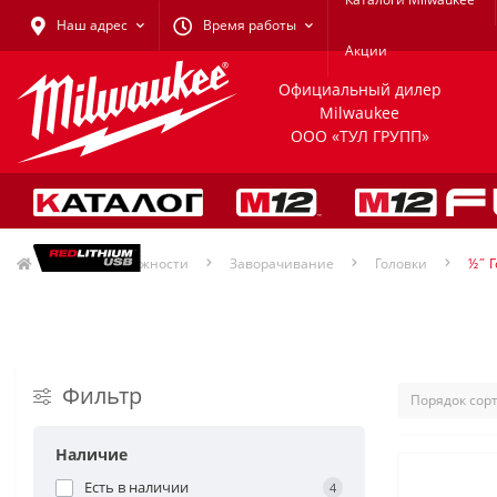
Наш адрес
Время работы
Акции
Официальный дилер
Milwaukee
ООО «ТУЛ ГРУПП»
Принадлежности
Заворачивание
Головки
½˝ 
Фильтр
Наличие
Есть в наличии
4