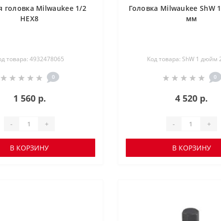
я головка Milwaukee 1/2
Головка Milwaukee ShW 
HEX8
мм
од товара: 4932478065
Код товара: ShW 1 дюйм 
0
0
1 560 р.
4 520 р.
-
+
-
+
В КОРЗИНУ
В КОРЗИНУ