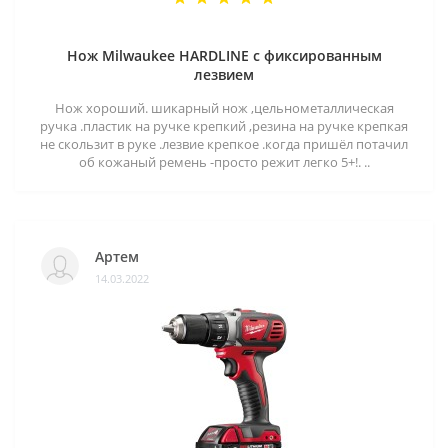
Нож Milwaukee HARDLINE с фиксированным
лезвием
Нож хороший. шикарный нож ,цельнометаллическая
ручка .пластик на ручке крепкий ,резина на ручке крепкая
не скользит в руке .лезвие крепкое .когда пришёл потачил
об кожаный ремень -просто режит легко 5+!. ..
Артем
14.03.2022