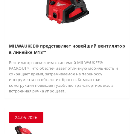
MILWAUKEE® представляет новейший вентилятор
в линейке M18™
Вентилятор совместим с системой MILWAUKEE®
PACKOUT™, что обеспечивает отличную мобильность и
сокращает время, затрачиваемое на переноску
инструмента на объект и обратно. Компактная
конструкция повышает удобство транспортировки, а
встроенная ручка упрощает..
24.05.2026