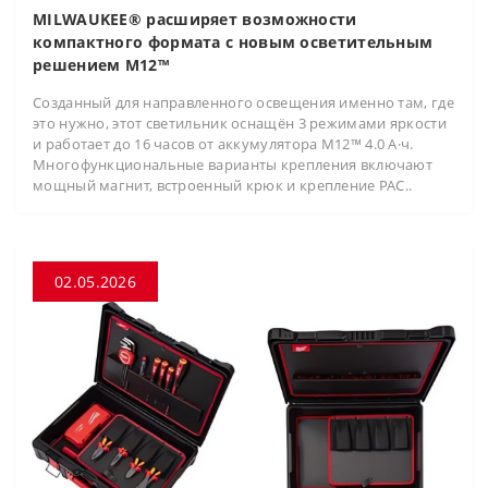
MILWAUKEE® расширяет возможности
компактного формата с новым осветительным
решением M12™
Созданный для направленного освещения именно там, где
это нужно, этот светильник оснащён 3 режимами яркости
и работает до 16 часов от аккумулятора M12™ 4.0 А·ч.
Многофункциональные варианты крепления включают
мощный магнит, встроенный крюк и крепление PAC..
02.05.2026