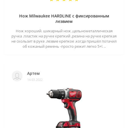
Нож Milwaukee HARDLINE с фиксированным
лезвием
Нож хороший. шикарный нож ,цельнометаллическая
ручка .пластик на ручке крепкий ,резина на ручке крепкая
не скользит в руке .лезвие крепкое .когда пришёл потачил
об кожаный ремень -просто режит легко 5+!. ..
Артем
14.03.2022