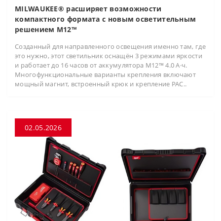
MILWAUKEE® расширяет возможности
компактного формата с новым осветительным
решением M12™
Созданный для направленного освещения именно там, где
это нужно, этот светильник оснащён 3 режимами яркости
и работает до 16 часов от аккумулятора M12™ 4.0 А·ч.
Многофункциональные варианты крепления включают
мощный магнит, встроенный крюк и крепление PAC..
02.05.2026