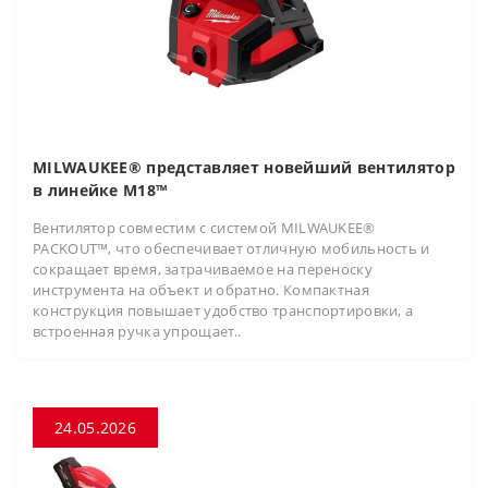
MILWAUKEE® представляет новейший вентилятор
в линейке M18™
Вентилятор совместим с системой MILWAUKEE®
PACKOUT™, что обеспечивает отличную мобильность и
сокращает время, затрачиваемое на переноску
инструмента на объект и обратно. Компактная
конструкция повышает удобство транспортировки, а
встроенная ручка упрощает..
24.05.2026