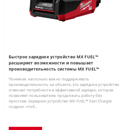
Быстрое зарядное устройство MX FUEL™
расширяет возможности и повышает
производительность системы MX FUEL™
Понимая, насколько важно поддерживать
производительность на объекте, это зарядное устройство
отвечает потребности в эффективной зарядке, которая
позволяет пользователю продолжать работу без
простоев. Зарядное устройство MX FUEL™ Fast Charger
создано, чтоб..