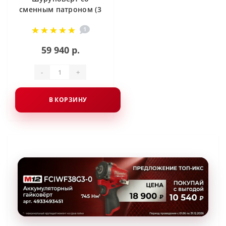
сменным патроном (3
шт) Milwaukee M12
1
BDDXKIT-202C
59 940 р.
-
+
В КОРЗИНУ