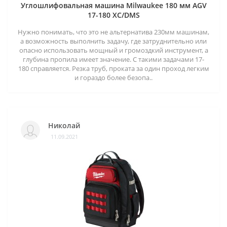
Углошлифовальная машина Milwaukee 180 мм AGV
17-180 XC/DMS
Нужно понимать, что это не альтернатива 230мм машинам,
а возможность выполнить задачу, где затруднительно или
опасно использовать мощный и громоздкий инструмент, а
глубина пропила имеет значение. С такими задачами 17-
180 справляется. Резка труб, проката за один проход легким
и гораздо более безопа..
Николай
11.09.2021