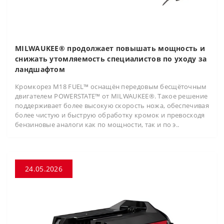
MILWAUKEE® продолжает повышать мощность и
снижать утомляемость специалистов по уходу за
ландшафтом
Кромкорез M18 FUEL™ оснащён передовым бесщёточным
двигателем POWERSTATE™ от MILWAUKEE®. Такое решение
поддерживает более высокую скорость ножа, обеспечивая
более чистую и быструю обработку кромок и превосходя
бензиновые аналоги как по мощности, так и по э..
24.05.2026