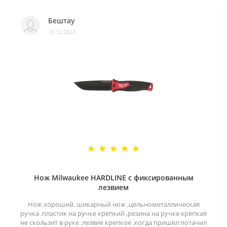
Бештау
18.12.2022
Нож Milwaukee HARDLINE с фиксированным
лезвием
Нож хороший. шикарный нож ,цельнометаллическая
ручка .пластик на ручке крепкий ,резина на ручке крепкая
не скользит в руке .лезвие крепкое .когда пришёл потачил