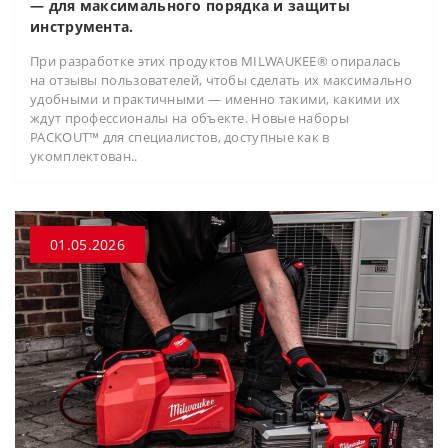
— для максимального порядка и защиты
инструмента.
При разработке этих продуктов MILWAUKEE® опиралась
на отзывы пользователей, чтобы сделать их максимально
удобными и практичными — именно такими, какими их
ждут профессионалы на объекте. Новые наборы
PACKOUT™ для специалистов, доступные как в
укомплектован..
01.05.2026