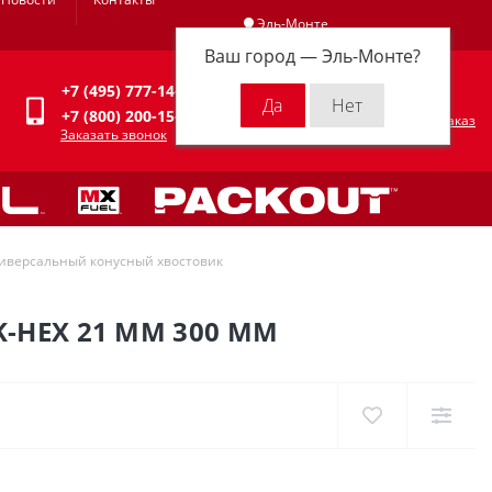
Эль-Монте
Ваш город —
Эль-Монте
?
Личный кабинет
+7 (495) 777-14-94
0
0 р.
+7 (800) 200-15-94
Оформить заказ
Заказать звонок
иверсальный конусный хвостовик
-HEX 21 ММ 300 ММ