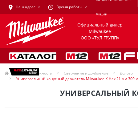
Наш адрес
Время работы
Акции
Официальный дилер
Milwaukee
ООО «ТУЛ ГРУПП»
Принадлежности
Сверление и долбление
Долото
Универсальный конусный держатель Milwaukee K-Hex 21 мм 300 
УНИВЕРСАЛЬНЫЙ КО