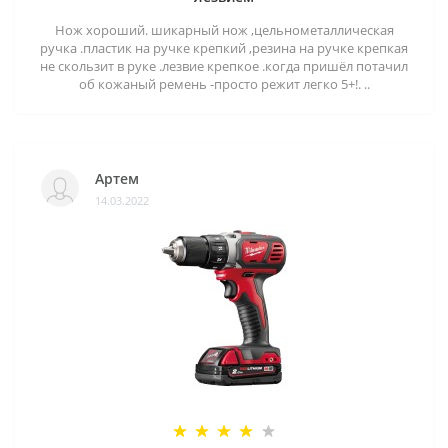
Нож хороший. шикарный нож ,цельнометаллическая
ручка .пластик на ручке крепкий ,резина на ручке крепкая
не скользит в руке .лезвие крепкое .когда пришёл потачил
об кожаный ремень -просто режит легко 5+!. ..
Артем
14.03.2022