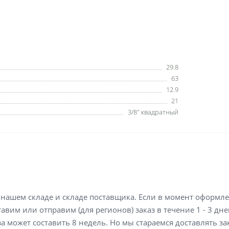
29.8
63
12.9
21
3/8″ квадратный
а нашем складе и складе поставщика. Если в момент оформл
вим или отправим (для регионов) заказ в течение 1 - 3 дне
а может составить 8 недель. Но мы стараемся доставлять з