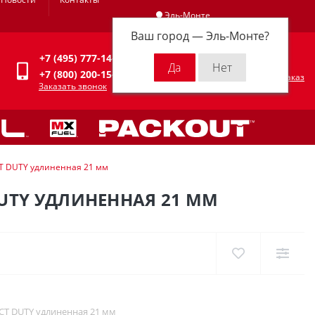
Эль-Монте
Ваш город —
Эль-Монте
?
Личный кабинет
+7 (495) 777-14-94
0
0 р.
+7 (800) 200-15-94
Оформить заказ
Заказать звонок
CT DUTY удлиненная 21 мм
DUTY УДЛИНЕННАЯ 21 ММ
CT DUTY удлиненная 21 мм