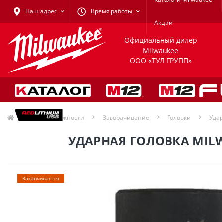
Наш адрес
Время работы
Акции
Официальный дилер
Milwaukee
ООО «ТУЛ ГРУПП»
Принадлежности
Заворачивание
Головки
Удар
УДАРНАЯ ГОЛОВКА MILW
Заканчивается