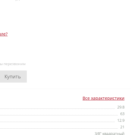
вле?
мы перезвоним
Купить
Все характеристики
29.8
63
12.9
21
3/8″ квадратный