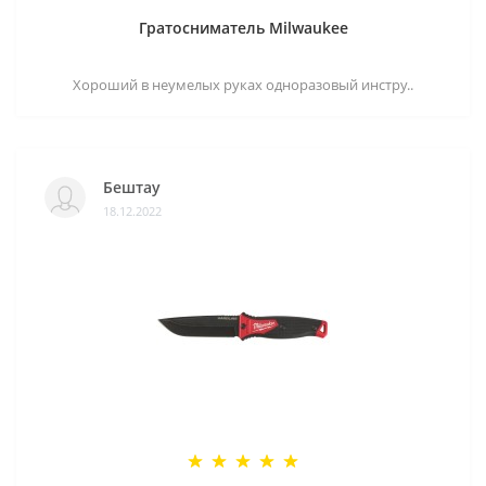
Гратосниматель Milwaukee
Хороший в неумелых руках одноразовый инстру..
Бештау
18.12.2022