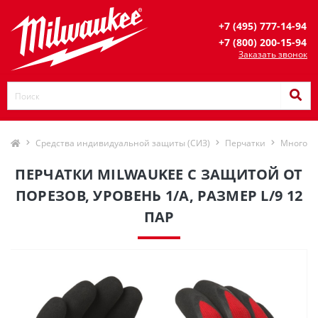
+7 (495) 777-14-94
+7 (800) 200-15-94
Заказать звонок
Средства индивидуальной защиты (СИЗ)
Перчатки
Многошт
ПЕРЧАТКИ MILWAUKEE С ЗАЩИТОЙ ОТ
ПОРЕЗОВ, УРОВЕНЬ 1/A, РАЗМЕР L/9 12
ПАР