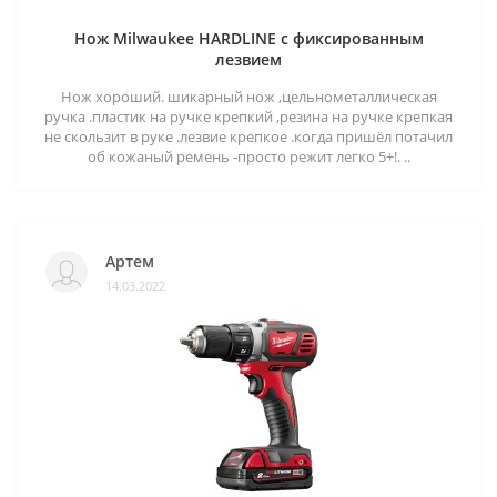
Нож Milwaukee HARDLINE с фиксированным
лезвием
Нож хороший. шикарный нож ,цельнометаллическая
ручка .пластик на ручке крепкий ,резина на ручке крепкая
не скользит в руке .лезвие крепкое .когда пришёл потачил
об кожаный ремень -просто режит легко 5+!. ..
Артем
14.03.2022