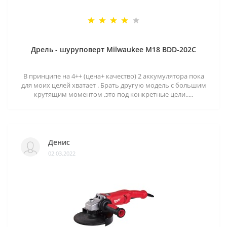
Дрель - шуруповерт Milwaukee M18 BDD-202C
В принципе на 4++ (цена+ качество) 2 аккумулятора пока
для моих целей хватает . Брать другую модель с большим
крутящим моментом ,это под конкретные цели.....
Денис
02.03.2022