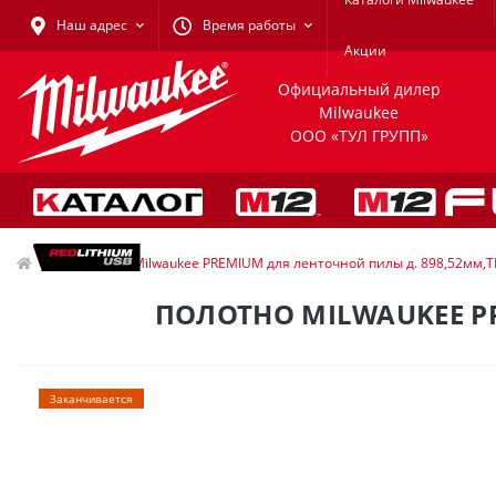
Наш адрес
Время работы
Акции
Официальный дилер
Milwaukee
ООО «ТУЛ ГРУПП»
Полотно Milwaukee PREMIUM для ленточной пилы д. 898,52мм,TP
ПОЛОТНО MILWAUKEE PR
Заканчивается