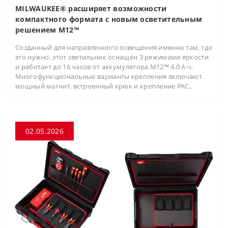
MILWAUKEE® расширяет возможности
компактного формата с новым осветительным
решением M12™
Созданный для направленного освещения именно там, где
это нужно, этот светильник оснащён 3 режимами яркости
и работает до 16 часов от аккумулятора M12™ 4.0 А·ч.
Многофункциональные варианты крепления включают
мощный магнит, встроенный крюк и крепление PAC..
02.05.2026