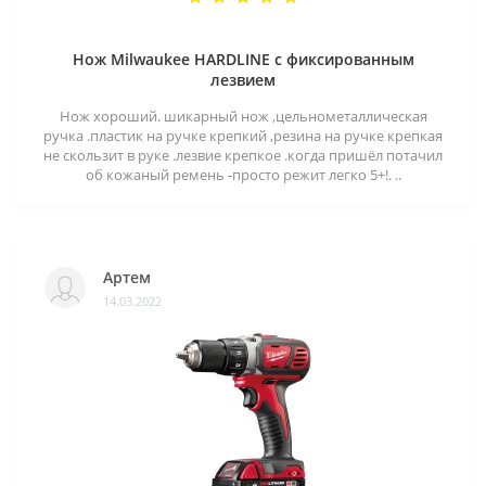
Нож Milwaukee HARDLINE с фиксированным
лезвием
Нож хороший. шикарный нож ,цельнометаллическая
ручка .пластик на ручке крепкий ,резина на ручке крепкая
не скользит в руке .лезвие крепкое .когда пришёл потачил
об кожаный ремень -просто режит легко 5+!. ..
Артем
14.03.2022