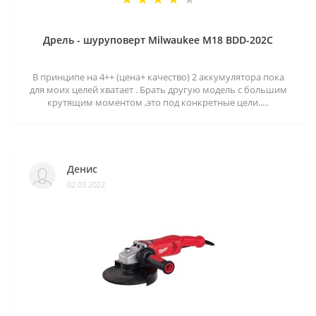
Дрель - шуруповерт Milwaukee M18 BDD-202C
В принципе на 4++ (цена+ качество) 2 аккумулятора пока
для моих целей хватает . Брать другую модель с большим
крутящим моментом ,это под конкретные цели.....
Денис
02.03.2022