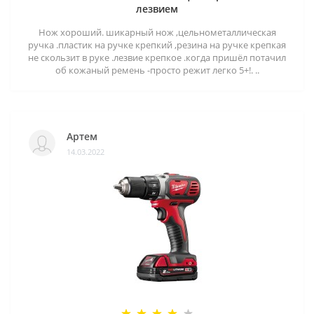
лезвием
Нож хороший. шикарный нож ,цельнометаллическая
ручка .пластик на ручке крепкий ,резина на ручке крепкая
не скользит в руке .лезвие крепкое .когда пришёл потачил
об кожаный ремень -просто режит легко 5+!. ..
Артем
14.03.2022