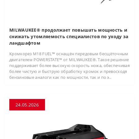
MILWAUKEE® продолжает повышать мощность и
снижать утомляемость специалистов по уходу за
ландшафтом
Кромкорез M18 FUEL™ оснащён передовым бесщёточным
двигателем POWERSTATE™ от MILWAUKEE®. Такое решение
поддерживает более высокую скорость ножа, обеспечивая
более чистую и быструю обработку кромок и превосходя
бензиновые аналоги как по мощности, так и по э..
24.05.2026