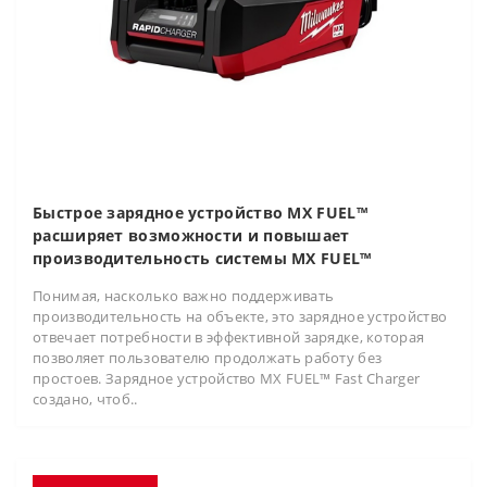
Быстрое зарядное устройство MX FUEL™
расширяет возможности и повышает
производительность системы MX FUEL™
Понимая, насколько важно поддерживать
производительность на объекте, это зарядное устройство
отвечает потребности в эффективной зарядке, которая
позволяет пользователю продолжать работу без
простоев. Зарядное устройство MX FUEL™ Fast Charger
создано, чтоб..