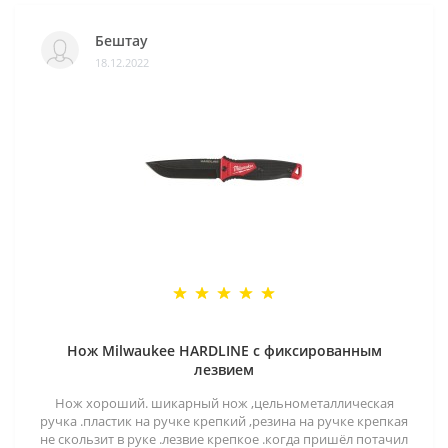
Бештау
18.12.2022
Нож Milwaukee HARDLINE с фиксированным
лезвием
Нож хороший. шикарный нож ,цельнометаллическая
ручка .пластик на ручке крепкий ,резина на ручке крепкая
не скользит в руке .лезвие крепкое .когда пришёл потачил