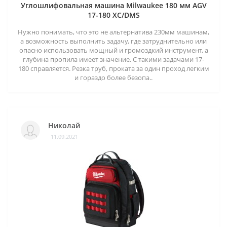
Углошлифовальная машина Milwaukee 180 мм AGV
17-180 XC/DMS
Нужно понимать, что это не альтернатива 230мм машинам,
а возможность выполнить задачу, где затруднительно или
опасно использовать мощный и громоздкий инструмент, а
глубина пропила имеет значение. С такими задачами 17-
180 справляется. Резка труб, проката за один проход легким
и гораздо более безопа..
Николай
11.09.2021