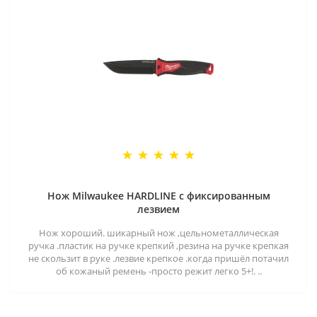
Нож Milwaukee HARDLINE с фиксированным
лезвием
Нож хороший. шикарный нож ,цельнометаллическая
ручка .пластик на ручке крепкий ,резина на ручке крепкая
не скользит в руке .лезвие крепкое .когда пришёл потачил
об кожаный ремень -просто режит легко 5+!. ..