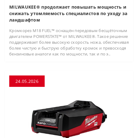
MILWAUKEE® продолжает повышать мощность и
снижать утомляемость специалистов по уходу за
ландшафтом
Кромкорез M18 FUEL™ оснащён передовым бесщёточным
двигателем POWERSTATE™ от MILWAUKEE®. Такое решение
поддерживает более высокую скорость ножа, обеспечивая
более чистую и быструю обработку кромок и превосходя
бензиновые аналоги как по мощности, так и по э..
24.05.2026