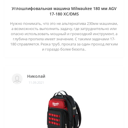
Углошлифовальная машина Milwaukee 180 мм AGV
17-180 XC/DMS
Нужно понимать, что это не альтернатива 230мм машинам,
а возможность выполнить задачу, где затруднительно или
опасно использовать мощный и громоздкий инструмент, а
глубина пропила имеет значение. С такими задачами 17-
180 справляется. Резка труб, проката за один проход легким
и гораздо более безопа..
Николай
11.09.2021