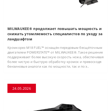
MILWAUKEE® продолжает повышать мощность и
снижать утомляемость специалистов по уходу за
ландшафтом
Кромкорез M18 FUEL™ оснащён передовым бесщёточным
двигателем POWERSTATE™ от MILWAUKEE®. Такое решение
поддерживает более высокую скорость ножа, обеспечивая
более чистую и быструю обработку кромок и превосходя
бензиновые аналоги как по мощности, так и по э..
24.05.2026