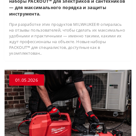
наборы PACKOUT™ для электриков и сантехников
— для максимального порядка и защиты
инструмента.
При разработке этих продуктов MILWAUKEE® опиралась
на отзывы пользователей, чтобы сделать их максимально
удобными и практичными — именно такими, какими их
ждут профессионалы на объекте. Новые наборы
PACKOUT™ для специалистов, доступные как в
укомплектован..
01.05.2026