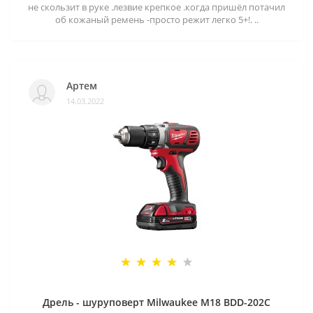
не скользит в руке .лезвие крепкое .когда пришёл потачил
об кожаный ремень -просто режит легко 5+!. ..
Артем
14.03.2022
Дрель - шуруповерт Milwaukee M18 BDD-202C