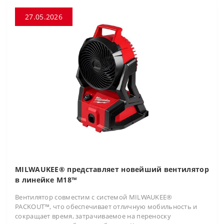
27.05.2026
MILWAUKEE® представляет новейший вентилятор
в линейке M18™
Вентилятор совместим с системой MILWAUKEE®
PACKOUT™, что обеспечивает отличную мобильность и
сокращает время, затрачиваемое на переноску