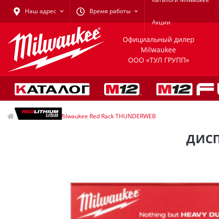
Наш адрес
Время работы
Акции
Официальный дилер
Milwaukee
ООО «ТУЛ ГРУПП»
Дисплей Milwaukee Red Rack THUNDERWEB
ДИСП