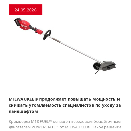
24.05.2026
MILWAUKEE® продолжает повышать мощность и
снижать утомляемость специалистов по уходу за
ландшафтом
Кромкорез M18 FUEL™ оснащён передовым бесщёточным
двигателем POWERSTATE™ от MILWAUKEE®. Такое решение