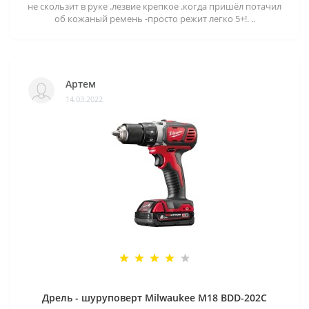
не скользит в руке .лезвие крепкое .когда пришёл потачил
об кожаный ремень -просто режит легко 5+!. ..
Артем
14.03.2022
Дрель - шуруповерт Milwaukee M18 BDD-202C