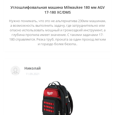
Углошлифовальная машина Milwaukee 180 мм AGV
17-180 XC/DMS
Нужно понимать, что это не альтернатива 230мм машинам,
а возможность выполнить задачу, где затруднительно или
опасно использовать мощный и громоздкий инструмент, а
глубина пропила имеет значение. С такими задачами 17-
180 справляется. Резка труб, проката за один проход легким
и гораздо более безопа..
Николай
11.09.2021