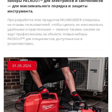
наборы PACKOUT™ для электриков и сантехников
— для максимального порядка и защиты
инструмента.
При разработке этих продуктов MILWAUKEE® опиралась
на отзывы пользователей, чтобы сделать их максимально
удобными и практичными — именно такими, какими их
ждут профессионалы на объекте. Новые наборы
PACKOUT™ для специалистов, доступные как в
укомплектован..
01.05.2026