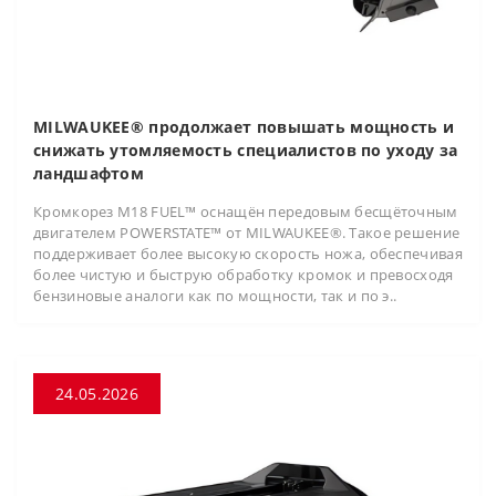
MILWAUKEE® продолжает повышать мощность и
снижать утомляемость специалистов по уходу за
ландшафтом
Кромкорез M18 FUEL™ оснащён передовым бесщёточным
двигателем POWERSTATE™ от MILWAUKEE®. Такое решение
поддерживает более высокую скорость ножа, обеспечивая
более чистую и быструю обработку кромок и превосходя
бензиновые аналоги как по мощности, так и по э..
24.05.2026