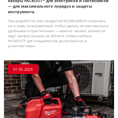
наборы PACKOUT™ для электриков и сантехников
— для максимального порядка и защиты
инструмента.
При разработке этих продуктов MILWAUKEE® опиралась
на отзывы пользователей, чтобы сделать их максимально
удобными и практичными — именно такими, какими их
ждут профессионалы на объекте. Новые наборы
PACKOUT™ для специалистов, доступные как в
укомплектован..
01.05.2026