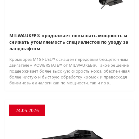
MILWAUKEE® продолжает повышать мощность и
снижать утомляемость специалистов по уходу за
ландшафтом
Кромкорез M18 FUEL™ оснащён передовым бесщёточным
двигателем POWERSTATE™ от MILWAUKEE®. Такое решение
поддерживает более высокую скорость ножа, обеспечивая
более чистую и быструю обработку кромок и превосходя
бензиновые аналоги как по мощности, так и по э..
24.05.2026