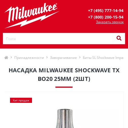
+7 (495) 777-14-94
+7 (800) 200-15-94
Заказать звонок
Принадлежности
Заворачивание
Биты SL Shockwave Impact 
НАСАДКА MILWAUKEE SHOCKWAVE TX
BO20 25ММ (2ШТ)
Хит продаж