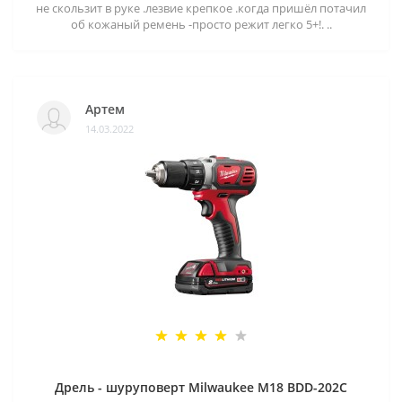
не скользит в руке .лезвие крепкое .когда пришёл потачил
об кожаный ремень -просто режит легко 5+!. ..
Артем
14.03.2022
Дрель - шуруповерт Milwaukee M18 BDD-202C