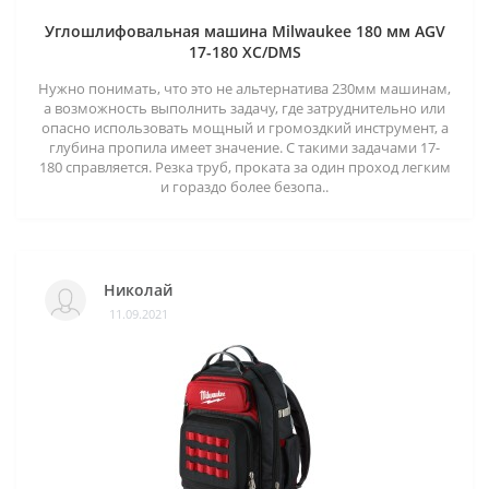
Углошлифовальная машина Milwaukee 180 мм AGV
17-180 XC/DMS
Нужно понимать, что это не альтернатива 230мм машинам,
а возможность выполнить задачу, где затруднительно или
опасно использовать мощный и громоздкий инструмент, а
глубина пропила имеет значение. С такими задачами 17-
180 справляется. Резка труб, проката за один проход легким
и гораздо более безопа..
Николай
11.09.2021