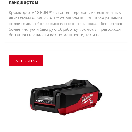
ландшафтом
Кромкорез M18 FUEL™ оснащён передовым бесщёточным
двигателем POWERSTATE™ от MILWAUKEE®. Такое решение
поддерживает более высокую скорость ножа, обеспечивая
более чистую и быструю обработку кромок и превосходя
бензиновые аналоги как по мощности, так и по э..
24.05.2026