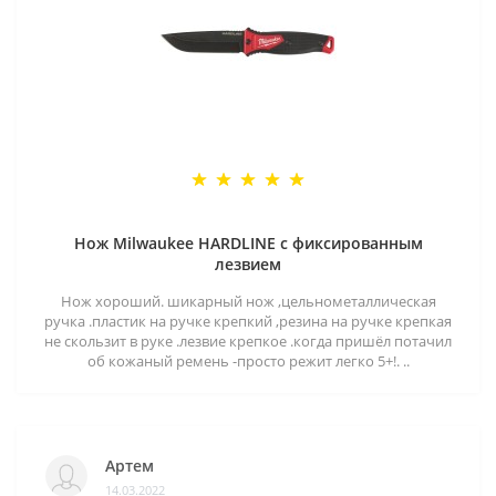
Нож Milwaukee HARDLINE с фиксированным
лезвием
Нож хороший. шикарный нож ,цельнометаллическая
ручка .пластик на ручке крепкий ,резина на ручке крепкая
не скользит в руке .лезвие крепкое .когда пришёл потачил
об кожаный ремень -просто режит легко 5+!. ..
Артем
14.03.2022