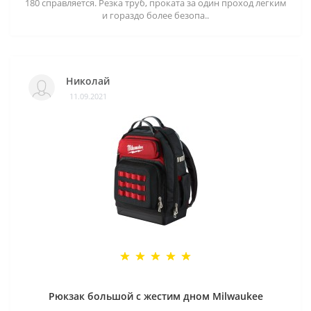
180 справляется. Резка труб, проката за один проход легким
и гораздо более безопа..
Николай
11.09.2021
Рюкзак большой с жестим дном Milwaukee