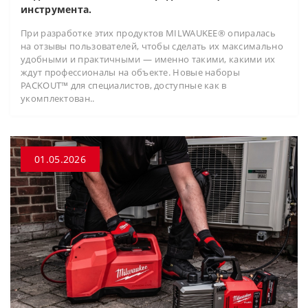
инструмента.
При разработке этих продуктов MILWAUKEE® опиралась
на отзывы пользователей, чтобы сделать их максимально
удобными и практичными — именно такими, какими их
ждут профессионалы на объекте. Новые наборы
PACKOUT™ для специалистов, доступные как в
укомплектован..
01.05.2026