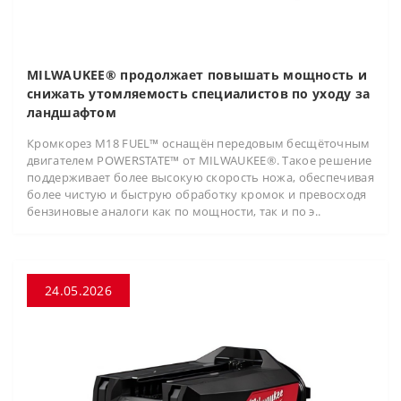
MILWAUKEE® продолжает повышать мощность и
снижать утомляемость специалистов по уходу за
ландшафтом
Кромкорез M18 FUEL™ оснащён передовым бесщёточным
двигателем POWERSTATE™ от MILWAUKEE®. Такое решение
поддерживает более высокую скорость ножа, обеспечивая
более чистую и быструю обработку кромок и превосходя
бензиновые аналоги как по мощности, так и по э..
24.05.2026