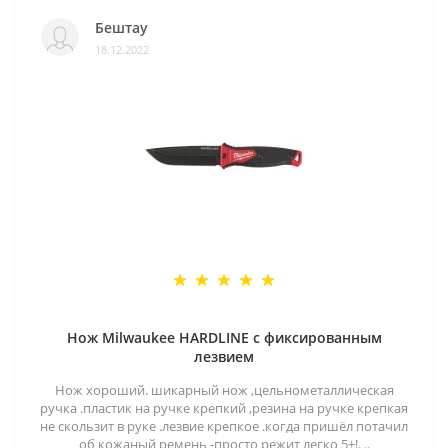
Бештау
18.12.2022
Нож Milwaukee HARDLINE с фиксированным
лезвием
Нож хороший. шикарный нож ,цельнометаллическая
ручка .пластик на ручке крепкий ,резина на ручке крепкая
не скользит в руке .лезвие крепкое .когда пришёл потачил
об кожаный ремень -просто режит легко 5+!. ..