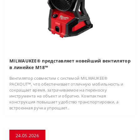
MILWAUKEE® представляет новейший вентилятор
в линейке M18™
Вентилятор совместим с системой MILWAUKEE®
PACKOUT™, что обеспечивает отличную мобильность и
сокращает время, затрачиваемое на переноску
инструмента на объект и обратно. Компактная
конструкция повышает удобство транспортировки, а
встроенная ручка упрощает..
24.05.2026