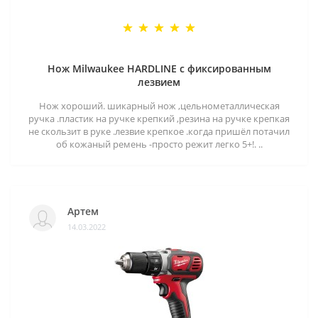
Нож Milwaukee HARDLINE с фиксированным
лезвием
Нож хороший. шикарный нож ,цельнометаллическая
ручка .пластик на ручке крепкий ,резина на ручке крепкая
не скользит в руке .лезвие крепкое .когда пришёл потачил
об кожаный ремень -просто режит легко 5+!. ..
Артем
14.03.2022