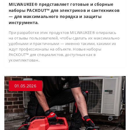
MILWAUKEE® представляет готовые и сборные
наборы PACKOUT™ для электриков и сантехников
— для максимального порядка и защиты
инструмента.
При разработке этих продуктов MILWAUKEE® опиралась
на отзывы пользователей, чтобы сделать их максимально
удобными и практичными — именно такими, какими их
ждут профессионалы на объекте. Новые наборы
PACKOUT™ для специалистов, доступные как в
укомплектован..
01.05.2026