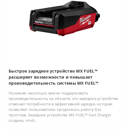
Быстрое зарядное устройство MX FUEL™
расширяет возможности и повышает
производительность системы MX FUEL™
Понимая, насколько важно поддерживать
производительность на объекте, это зарядное устройство
отвечает потребности в эффективной зарядке, которая
позволяет пользователю продолжать работу без
простоев. Зарядное устройство MX FUEL™ Fast Charger
создано, чтоб..