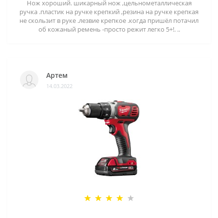
Нож хороший. шикарный нож ,цельнометаллическая
ручка .пластик на ручке крепкий ,резина на ручке крепкая
не скользит в руке .лезвие крепкое .когда пришёл потачил
об кожаный ремень -просто режит легко 5+!. ..
Артем
14.03.2022