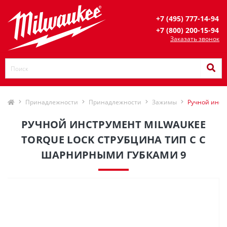
+7 (495) 777-14-94
+7 (800) 200-15-94
Заказать звонок
Принадлежности
Принадлежности
Зажимы
Ручной инст
РУЧНОЙ ИНСТРУМЕНТ MILWAUKEE
TORQUE LOCK СТРУБЦИНА ТИП С С
ШАРНИРНЫМИ ГУБКАМИ 9