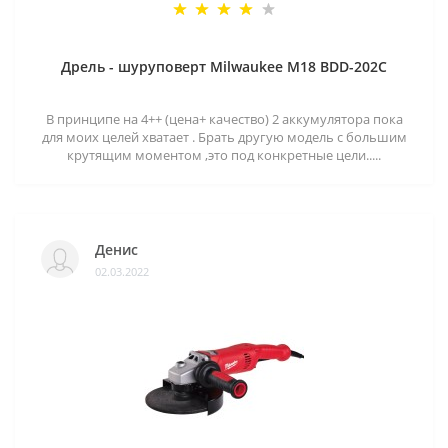
Дрель - шуруповерт Milwaukee M18 BDD-202C
В принципе на 4++ (цена+ качество) 2 аккумулятора пока
для моих целей хватает . Брать другую модель с большим
крутящим моментом ,это под конкретные цели.....
Денис
02.03.2022