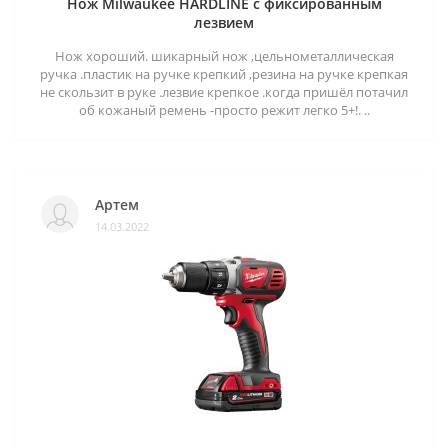
Нож Milwaukee HARDLINE с фиксированным
лезвием
Нож хороший. шикарный нож ,цельнометаллическая
ручка .пластик на ручке крепкий ,резина на ручке крепкая
не скользит в руке .лезвие крепкое .когда пришёл потачил
об кожаный ремень -просто режит легко 5+!. ..
Артем
14.03.2022