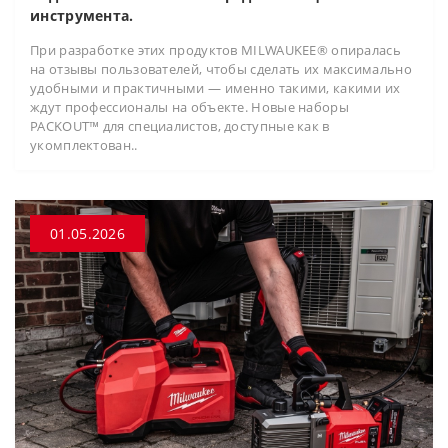
инструмента.
При разработке этих продуктов MILWAUKEE® опиралась
на отзывы пользователей, чтобы сделать их максимально
удобными и практичными — именно такими, какими их
ждут профессионалы на объекте. Новые наборы
PACKOUT™ для специалистов, доступные как в
укомплектован..
01.05.2026