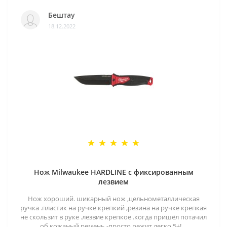
Бештау
18.12.2022
Нож Milwaukee HARDLINE с фиксированным
лезвием
Нож хороший. шикарный нож ,цельнометаллическая
ручка .пластик на ручке крепкий ,резина на ручке крепкая
не скользит в руке .лезвие крепкое .когда пришёл потачил
об кожаный ремень -просто режит легко 5+!. ..