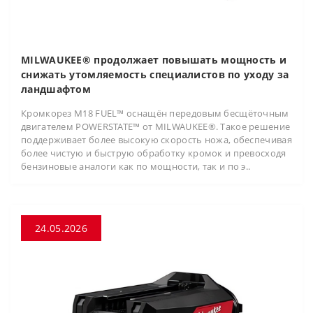
MILWAUKEE® продолжает повышать мощность и
снижать утомляемость специалистов по уходу за
ландшафтом
Кромкорез M18 FUEL™ оснащён передовым бесщёточным
двигателем POWERSTATE™ от MILWAUKEE®. Такое решение
поддерживает более высокую скорость ножа, обеспечивая
более чистую и быструю обработку кромок и превосходя
бензиновые аналоги как по мощности, так и по э..
24.05.2026