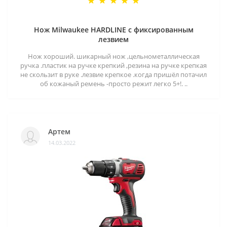
Нож Milwaukee HARDLINE с фиксированным
лезвием
Нож хороший. шикарный нож ,цельнометаллическая
ручка .пластик на ручке крепкий ,резина на ручке крепкая
не скользит в руке .лезвие крепкое .когда пришёл потачил
об кожаный ремень -просто режит легко 5+!. ..
Артем
14.03.2022