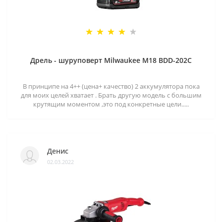
Дрель - шуруповерт Milwaukee M18 BDD-202C
В принципе на 4++ (цена+ качество) 2 аккумулятора пока
для моих целей хватает . Брать другую модель с большим
крутящим моментом ,это под конкретные цели.....
Денис
02.03.2022