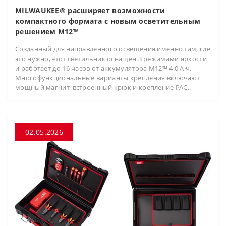
MILWAUKEE® расширяет возможности
компактного формата с новым осветительным
решением M12™
Созданный для направленного освещения именно там, где
это нужно, этот светильник оснащён 3 режимами яркости
и работает до 16 часов от аккумулятора M12™ 4.0 А·ч.
Многофункциональные варианты крепления включают
мощный магнит, встроенный крюк и крепление PAC..
02.05.2026