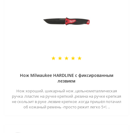
Нож Milwaukee HARDLINE с фиксированным
лезвием
Нож хороший. шикарный нож ,цельнометаллическая
ручка .пластик на ручке крепкий ,резина на ручке крепкая
не скользит в руке .лезвие крепкое .когда пришёл потачил
об кожаный ремень -просто режит легко 5+!. ..