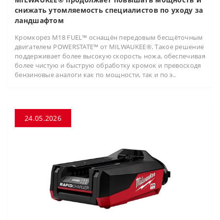
снижать утомляемость специалистов по уходу за
ландшафтом
Кромкорез M18 FUEL™ оснащён передовым бесщёточным
двигателем POWERSTATE™ от MILWAUKEE®. Такое решение
поддерживает более высокую скорость ножа, обеспечивая
более чистую и быструю обработку кромок и превосходя
бензиновые аналоги как по мощности, так и по э..
24.05.2026