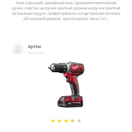
Нож хороший. шикарный нож ,цельнометаллическая
ручка .пластик на ручке крепкий ,резина на ручке крепкая
не скользит в руке .лезвие крепкое .когда пришёл потачил
об кожаный ремень -просто режит легко 5+!. ..
Артем
14.03.2022