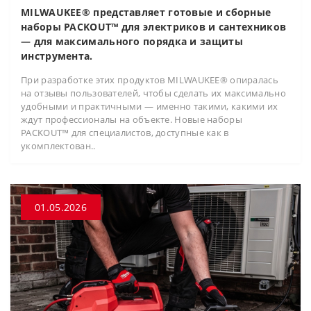
MILWAUKEE® представляет готовые и сборные
наборы PACKOUT™ для электриков и сантехников
— для максимального порядка и защиты
инструмента.
При разработке этих продуктов MILWAUKEE® опиралась
на отзывы пользователей, чтобы сделать их максимально
удобными и практичными — именно такими, какими их
ждут профессионалы на объекте. Новые наборы
PACKOUT™ для специалистов, доступные как в
укомплектован..
01.05.2026