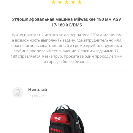
Углошлифовальная машина Milwaukee 180 мм AGV
17-180 XC/DMS
Нужно понимать, что это не альтернатива 230мм машинам,
а возможность выполнить задачу, где затруднительно или
опасно использовать мощный и громоздкий инструмент, а
глубина пропила имеет значение. С такими задачами 17-
180 справляется. Резка труб, проката за один проход легким
и гораздо более безопа..
Николай
11.09.2021