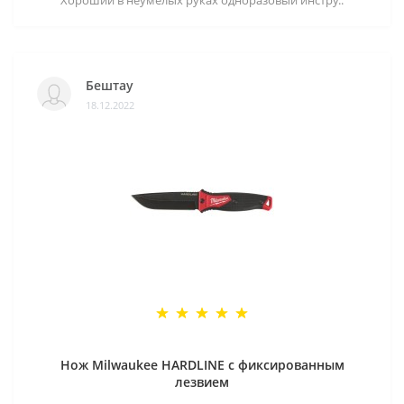
Хороший в неумелых руках одноразовый инстру..
Бештау
18.12.2022
Нож Milwaukee HARDLINE с фиксированным
лезвием