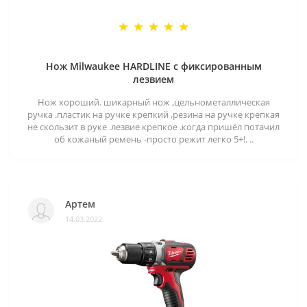
Нож Milwaukee HARDLINE с фиксированным
лезвием
Нож хороший. шикарный нож ,цельнометаллическая
ручка .пластик на ручке крепкий ,резина на ручке крепкая
не скользит в руке .лезвие крепкое .когда пришёл потачил
об кожаный ремень -просто режит легко 5+!. ..
Артем
14.03.2022