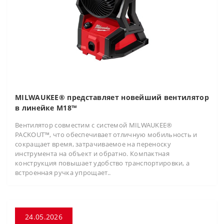
MILWAUKEE® представляет новейший вентилятор
в линейке M18™
Вентилятор совместим с системой MILWAUKEE®
PACKOUT™, что обеспечивает отличную мобильность и
сокращает время, затрачиваемое на переноску
инструмента на объект и обратно. Компактная
конструкция повышает удобство транспортировки, а
встроенная ручка упрощает..
24.05.2026