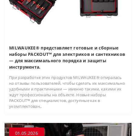
MILWAUKEE® представляет готовые и сборные
наборы PACKOUT™ для электриков и сантехников
— для максимального порядка и защиты
инструмента.
При разработке этих продуктов MILWAUKEE® опиралась
на отзывы пользователей, чтобы сделать их максимально
удобными и практичными — именно такими, какими их
ждут профессионалы на объекте. Новые наборы
PACKOUT™ для специалистов, доступные как в
укомплектован..
01.05.2026