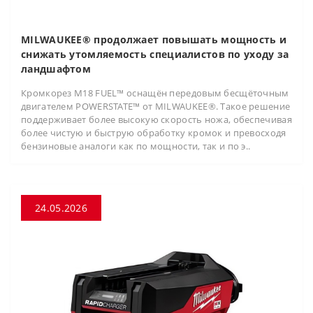
MILWAUKEE® продолжает повышать мощность и
снижать утомляемость специалистов по уходу за
ландшафтом
Кромкорез M18 FUEL™ оснащён передовым бесщёточным
двигателем POWERSTATE™ от MILWAUKEE®. Такое решение
поддерживает более высокую скорость ножа, обеспечивая
более чистую и быструю обработку кромок и превосходя
бензиновые аналоги как по мощности, так и по э..
24.05.2026