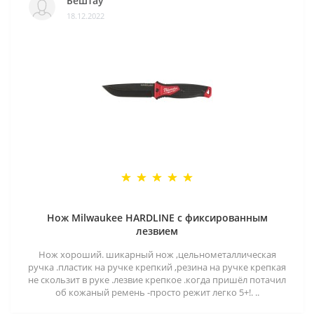
Бештау
18.12.2022
Нож Milwaukee HARDLINE с фиксированным
лезвием
Нож хороший. шикарный нож ,цельнометаллическая
ручка .пластик на ручке крепкий ,резина на ручке крепкая
не скользит в руке .лезвие крепкое .когда пришёл потачил
об кожаный ремень -просто режит легко 5+!. ..