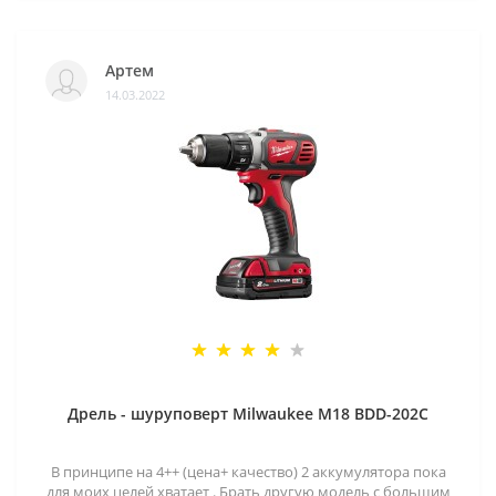
Артем
14.03.2022
Дрель - шуруповерт Milwaukee M18 BDD-202C
В принципе на 4++ (цена+ качество) 2 аккумулятора пока
для моих целей хватает . Брать другую модель с большим