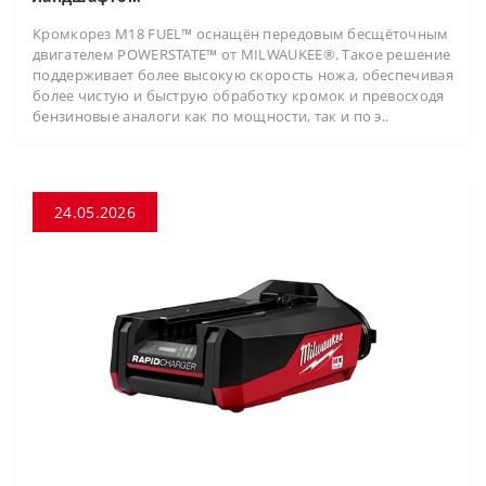
Кромкорез M18 FUEL™ оснащён передовым бесщёточным
двигателем POWERSTATE™ от MILWAUKEE®. Такое решение
поддерживает более высокую скорость ножа, обеспечивая
более чистую и быструю обработку кромок и превосходя
бензиновые аналоги как по мощности, так и по э..
24.05.2026