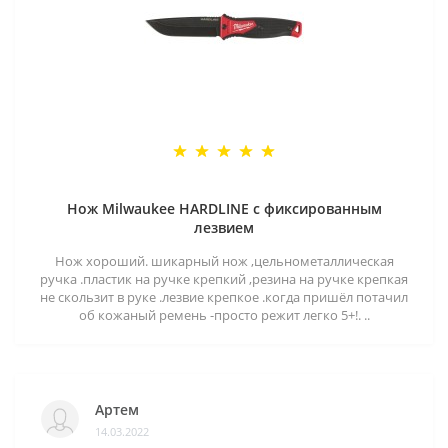
Нож Milwaukee HARDLINE с фиксированным
лезвием
Нож хороший. шикарный нож ,цельнометаллическая
ручка .пластик на ручке крепкий ,резина на ручке крепкая
не скользит в руке .лезвие крепкое .когда пришёл потачил
об кожаный ремень -просто режит легко 5+!. ..
Артем
14.03.2022