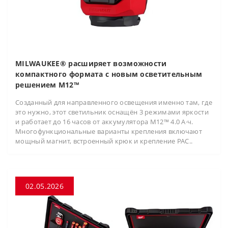
MILWAUKEE® расширяет возможности
компактного формата с новым осветительным
решением M12™
Созданный для направленного освещения именно там, где
это нужно, этот светильник оснащён 3 режимами яркости
и работает до 16 часов от аккумулятора M12™ 4.0 А·ч.
Многофункциональные варианты крепления включают
мощный магнит, встроенный крюк и крепление PAC..
02.05.2026