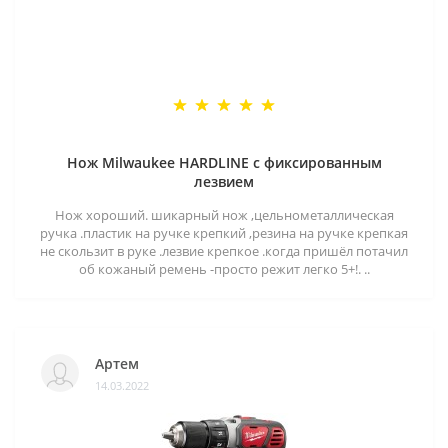
Нож Milwaukee HARDLINE с фиксированным
лезвием
Нож хороший. шикарный нож ,цельнометаллическая
ручка .пластик на ручке крепкий ,резина на ручке крепкая
не скользит в руке .лезвие крепкое .когда пришёл потачил
об кожаный ремень -просто режит легко 5+!. ..
Артем
14.03.2022