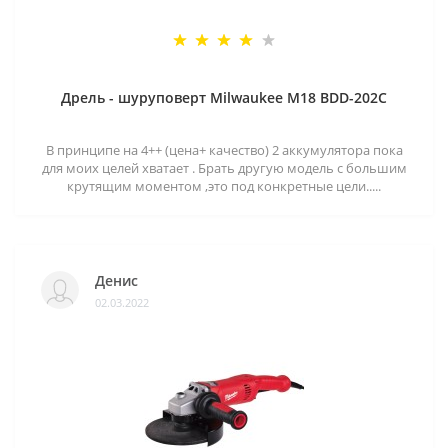
Дрель - шуруповерт Milwaukee M18 BDD-202C
В принципе на 4++ (цена+ качество) 2 аккумулятора пока
для моих целей хватает . Брать другую модель с большим
крутящим моментом ,это под конкретные цели.....
Денис
02.03.2022