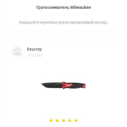
Гратосниматель Milwaukee
Хороший в неумелых руках одноразовый инстру..
Бештау
18.12.2022