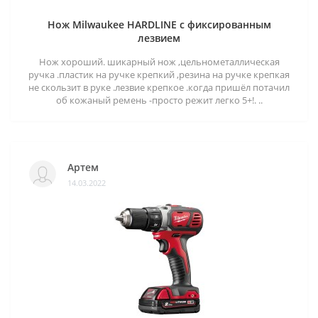
Нож Milwaukee HARDLINE с фиксированным
лезвием
Нож хороший. шикарный нож ,цельнометаллическая
ручка .пластик на ручке крепкий ,резина на ручке крепкая
не скользит в руке .лезвие крепкое .когда пришёл потачил
об кожаный ремень -просто режит легко 5+!. ..
Артем
14.03.2022