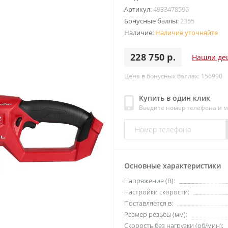
Артикул:
4933478596
Бонусные баллы:
2355
Наличие:
Наличие уточняйте
228 750 р.
Нашли де
Цена в бонусных баллах: 156990
Купить в один клик
Введите номер телефона и 
Основные характеристики
Напряжение (В):
Настройки скорости:
Поставляется в:
Размер резьбы (мм):
Скорость без нагрузки (об/мин):