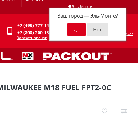
Эль-Монте
Ваш город —
Эль-Монте
?
Личный кабинет
+7 (495) 777-14-94
0
0 р.
+7 (800) 200-15-94
Оформить заказ
Заказать звонок
LWAUKEE M18 FUEL FPT2-0C