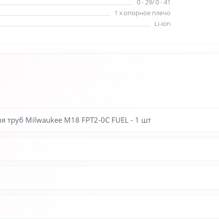
0 - 29/ 0 - 41
1 х опорное плечо
Li-ion
 труб Milwaukee M18 FPT2-0C FUEL - 1 шт