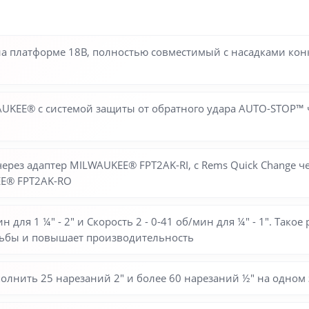
а платформе 18В, полностью совместимый с насадками конку
KEE® с системой защиты от обратного удара AUTO-STOP™ 
R через адаптер MILWAUKEE® FPT2AK-RI, с Rems Quick Change 
EE® FPT2AK-RO
н для 1 ¼″ - 2″ и Скорость 2 - 0-41 об/мин для ¼″ - 1″. Так
езьбы и повышает производительность
олнить 25 нарезаний 2″ и более 60 нарезаний ½″ на одном 