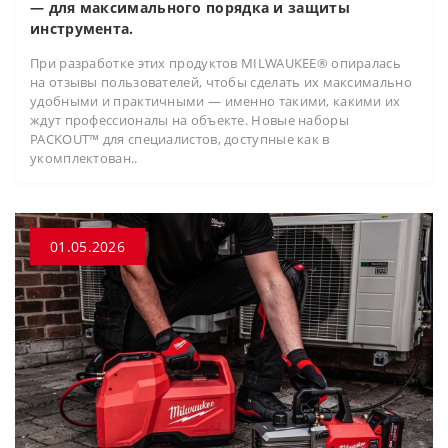
— для максимального порядка и защиты
инструмента.
При разработке этих продуктов MILWAUKEE® опиралась
на отзывы пользователей, чтобы сделать их максимально
удобными и практичными — именно такими, какими их
ждут профессионалы на объекте. Новые наборы
PACKOUT™ для специалистов, доступные как в
укомплектован..
01.05.2026