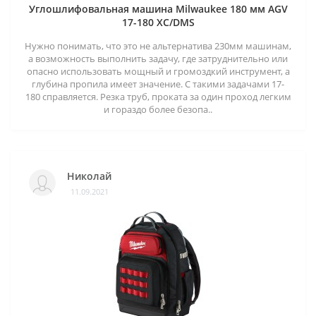
Углошлифовальная машина Milwaukee 180 мм AGV
17-180 XC/DMS
Нужно понимать, что это не альтернатива 230мм машинам,
а возможность выполнить задачу, где затруднительно или
опасно использовать мощный и громоздкий инструмент, а
глубина пропила имеет значение. С такими задачами 17-
180 справляется. Резка труб, проката за один проход легким
и гораздо более безопа..
Николай
11.09.2021