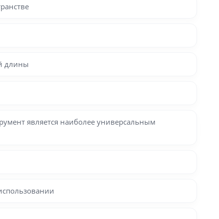
транстве
ой длины
струмент является наиболее универсальным
 использовании