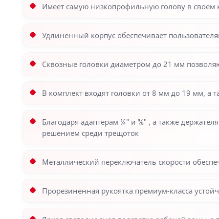
Имеет самую низкопрофильную голову в своем к
Удлиненный корпус обеспечивает пользователя
Сквозные головки диаметром до 21 мм позволяю
В комплект входят головки от 8 мм до 19 мм, а 
Благодаря адаптерам ¼″ и ⅜″ , а также держате
решением среди трещоток
Металлический переключатель скорости обесп
Прорезиненная рукоятка премиум-класса устой