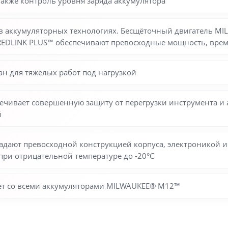
также контроль уровня заряда аккумулятора
л в аккумуляторных технологиях. Бесщёточный двигатель 
REDLINK PLUS™ обеспечивают превосходные мощность, врем
н для тяжелых работ под нагрузкой
ечивает совершенную защиту от перегрузки инструмента и
й
адают превосходной конструкцией корпуса, электроникой и
при отрицательной температуре до -20°С
ает со всеми аккумуляторами MILWAUKEE® M12™