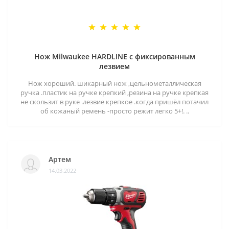
Нож Milwaukee HARDLINE с фиксированным
лезвием
Нож хороший. шикарный нож ,цельнометаллическая
ручка .пластик на ручке крепкий ,резина на ручке крепкая
не скользит в руке .лезвие крепкое .когда пришёл потачил
об кожаный ремень -просто режит легко 5+!. ..
Артем
14.03.2022