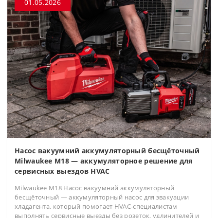
01.05.2026
Насос вакуумний аккумуляторный бесщёточный
Milwaukee M18 — аккумуляторное решение для
сервисных выездов HVAC
Milwaukee M18 Насос вакуумний аккумуляторный
бесщёточный — аккумуляторный насос для эвакуации
хладагента, который помогает HVAC-специалистам
выполнять сервисные выезды без розеток, удлинителей и