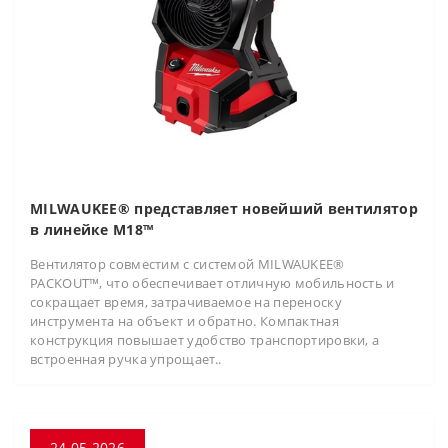
MILWAUKEE® представляет новейший вентилятор
в линейке M18™
Вентилятор совместим с системой MILWAUKEE®
PACKOUT™, что обеспечивает отличную мобильность и
сокращает время, затрачиваемое на переноску
инструмента на объект и обратно. Компактная
конструкция повышает удобство транспортировки, а
встроенная ручка упрощает..
24.05.2026