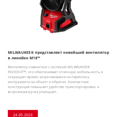
MILWAUKEE® представляет новейший вентилятор
в линейке M18™
Вентилятор совместим с системой MILWAUKEE®
PACKOUT™, что обеспечивает отличную мобильность и
сокращает время, затрачиваемое на переноску
инструмента на объект и обратно. Компактная
конструкция повышает удобство транспортировки, а
встроенная ручка упрощает..
24.05.2026