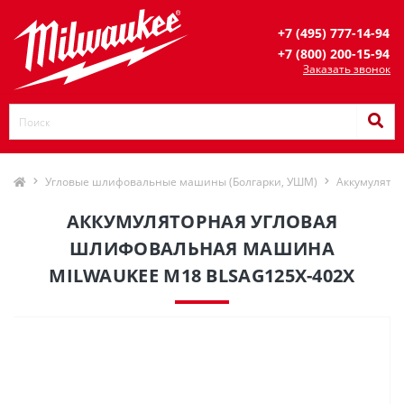
+7 (495) 777-14-94
+7 (800) 200-15-94
Заказать звонок
Угловые шлифовальные машины (Болгарки, УШМ)
Аккумулятор
АККУМУЛЯТОРНАЯ УГЛОВАЯ
ШЛИФОВАЛЬНАЯ МАШИНА
MILWAUKEE M18 BLSAG125X-402X