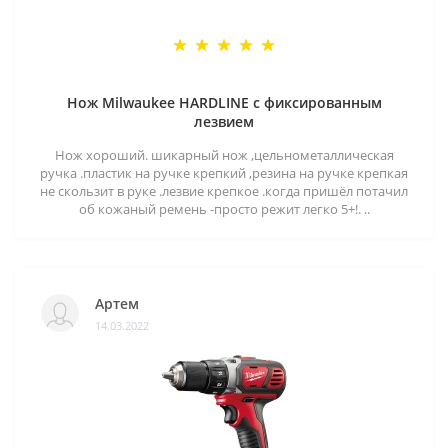
Нож Milwaukee HARDLINE с фиксированным
лезвием
Нож хороший. шикарный нож ,цельнометаллическая
ручка .пластик на ручке крепкий ,резина на ручке крепкая
не скользит в руке .лезвие крепкое .когда пришёл потачил
об кожаный ремень -просто режит легко 5+!. ..
Артем
14.03.2022