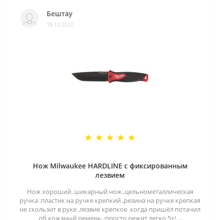
Бештау
18.12.2022
Нож Milwaukee HARDLINE с фиксированным
лезвием
Нож хороший. шикарный нож ,цельнометаллическая
ручка .пластик на ручке крепкий ,резина на ручке крепкая
не скользит в руке .лезвие крепкое .когда пришёл потачил
об кожаный ремень -просто режит легко 5+!. ..