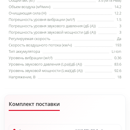
Общий вес (кг)
3.5 (M18 HB8)
Объем воздуха (м³/мин)
14.2
Очищающая сила (H)
12.2
Погрешность уровня вибрации (м/с²)
1.5
Погрешность уровня звукового давления (дБ (А))
3
Погрешность уровня звуковой мощности (дБ (А))
3
Регулируемая скорость
Да
Скорость воздушного потока (км/ч)
193
Тип аккумулятора
Li-ion
Уровень вибрации (м/с²)
0.36
Уровень звукового давления (Lpa)(дБ (А))
83.6
Уровень звуковой мощности (Lwa)(дБ (А))
92.6
Напряжение, В
18
Комплект поставки