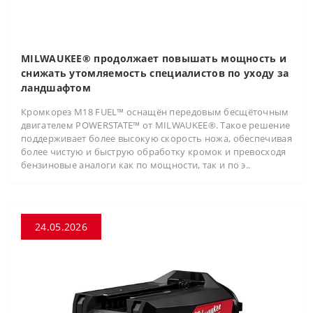
MILWAUKEE® продолжает повышать мощность и
снижать утомляемость специалистов по уходу за
ландшафтом
Кромкорез M18 FUEL™ оснащён передовым бесщёточным
двигателем POWERSTATE™ от MILWAUKEE®. Такое решение
поддерживает более высокую скорость ножа, обеспечивая
более чистую и быструю обработку кромок и превосходя
бензиновые аналоги как по мощности, так и по э..
24.05.2026