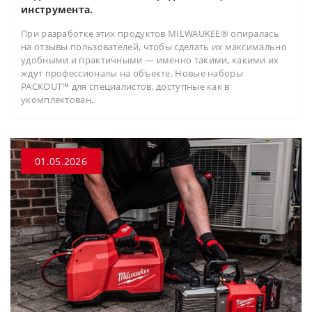
инструмента.
При разработке этих продуктов MILWAUKEE® опиралась
на отзывы пользователей, чтобы сделать их максимально
удобными и практичными — именно такими, какими их
ждут профессионалы на объекте. Новые наборы
PACKOUT™ для специалистов, доступные как в
укомплектован..
01.05.2026