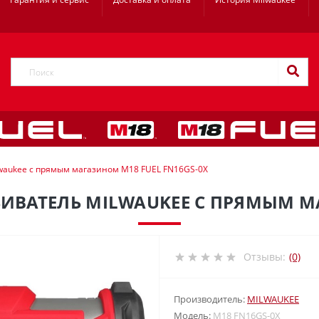
waukee с прямым магазином M18 FUEL FN16GS-0X
ВАТЕЛЬ MILWAUKEE С ПРЯМЫМ МА
Отзывы:
(0)
Производитель:
MILWAUKEE
Модель:
M18 FN16GS-0X