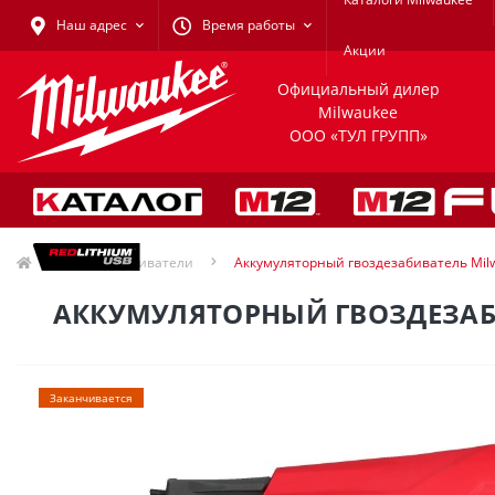
Наш адрес
Время работы
Акции
Официальный дилер
Milwaukee
ООО «ТУЛ ГРУПП»
Гвоздезабиватели
Аккумуляторный гвоздезабиватель Mil
АККУМУЛЯТОРНЫЙ ГВОЗДЕЗАБИ
Заканчивается