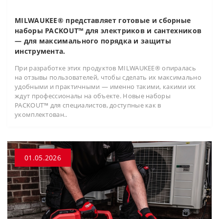
MILWAUKEE® представляет готовые и сборные
наборы PACKOUT™ для электриков и сантехников
— для максимального порядка и защиты
инструмента.
При разработке этих продуктов MILWAUKEE® опиралась
на отзывы пользователей, чтобы сделать их максимально
удобными и практичными — именно такими, какими их
ждут профессионалы на объекте. Новые наборы
PACKOUT™ для специалистов, доступные как в
укомплектован..
01.05.2026