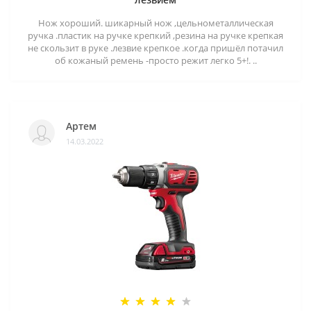
Нож хороший. шикарный нож ,цельнометаллическая
ручка .пластик на ручке крепкий ,резина на ручке крепкая
не скользит в руке .лезвие крепкое .когда пришёл потачил
об кожаный ремень -просто режит легко 5+!. ..
Артем
14.03.2022