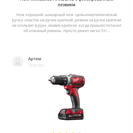
лезвием
Нож хороший. шикарный нож ,цельнометаллическая
ручка .пластик на ручке крепкий ,резина на ручке крепкая
не скользит в руке .лезвие крепкое .когда пришёл потачил
об кожаный ремень -просто режит легко 5+!. ..
Артем
14.03.2022