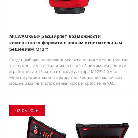
MILWAUKEE® расширяет возможности
компактного формата с новым осветительным
решением M12™
Созданный для направленного освещения именно там, где
это нужно, этот светильник оснащён 3 режимами яркости
и работает до 16 часов от аккумулятора M12™ 4.0 А·ч.
Многофункциональные варианты крепления включают
мощный магнит, встроенный крюк и крепление PAC..
02.05.2026