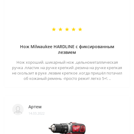
Нож Milwaukee HARDLINE с фиксированным
лезвием
Нож хороший. шикарный нож ,цельнометаллическая
ручка .пластик на ручке крепкий ,резина на ручке крепкая
не скользит в руке .лезвие крепкое .когда пришёл потачил
об кожаный ремень -просто режит легко 5+!. ..
Артем
14.03.2022