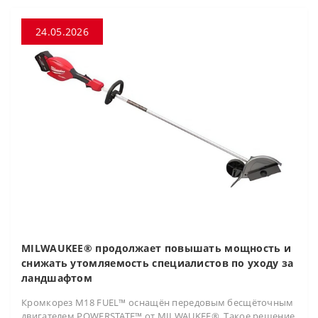
24.05.2026
MILWAUKEE® продолжает повышать мощность и
снижать утомляемость специалистов по уходу за
ландшафтом
Кромкорез M18 FUEL™ оснащён передовым бесщёточным
двигателем POWERSTATE™ от MILWAUKEE®. Такое решение