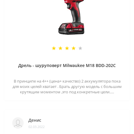
Дрель - шуруповерт Milwaukee M18 BDD-202C
В принципе на 4++ (цена+ качество) 2 аккумулятора пока
для моих целей хватает . Брать другую модель с большим
крутящим моментом ,это под конкретные цели.....
Денис
02.03.2022