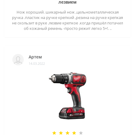
лезвием
Нож хороший. шикарный нож ,цельнометаллическая
ручка .пластик на ручке крепкий ,резина на ручке крепкая
не скользит в руке .лезвие крепкое .когда пришёл потачил
об кожаный ремень -просто режит легко 5+!. ..
Артем
14.03.2022