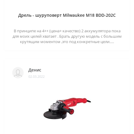
Дрель - шуруповерт Milwaukee M18 BDD-202C
В принципе на 4++ (цена+ качество) 2 аккумулятора пока
для моих целей хватает . Брать другую модель с большим
крутящим моментом ,это под конкретные цели.....
Денис
02.03.2022