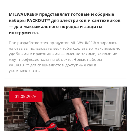
MILWAUKEE® представляет готовые и сборные
наборы PACKOUT™ для электриков и сантехников
— для максимального порядка и защиты
инструмента.
При разработке этих продуктов MILWAUKEE® опиралась
на отзывы пользователей, чтобы сделать их максимально
удобными и практичными — именно такими, какими их
ждут профессионалы на объекте. Новые наборы
PACKOUT™ для специалистов, доступные как в
укомплектован..
01.05.2026