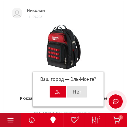
Николай
11.09.2021
Ваш город —
Эль-Монте
?
Рюкзак большой с жестим дном Milwaukee
ЖЕСТИИИИИМ!!! жестим жестим..
0
0
0