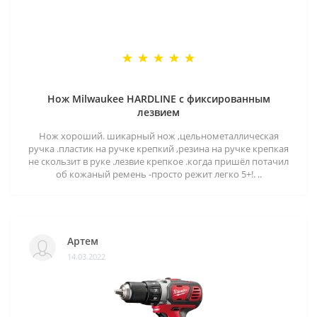
Нож Milwaukee HARDLINE с фиксированным
лезвием
Нож хороший. шикарный нож ,цельнометаллическая
ручка .пластик на ручке крепкий ,резина на ручке крепкая
не скользит в руке .лезвие крепкое .когда пришёл потачил
об кожаный ремень -просто режит легко 5+!. ..
Артем
14.03.2022