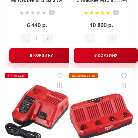
Milwaukee M12 B2 2 Ач
Milwaukee M12 B4 4 Ач
0
1
6 440 р.
10 800 р.
-
+
-
+
В КОРЗИНУ
В КОРЗИНУ
Хит продаж
Заканчивается