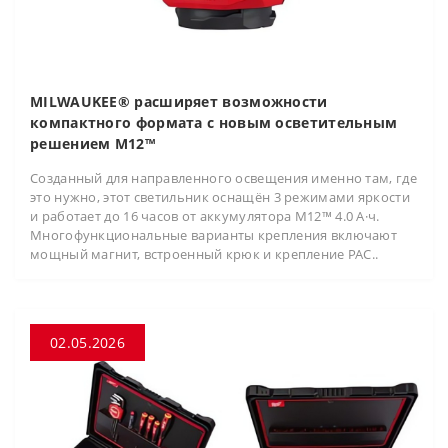
MILWAUKEE® расширяет возможности
компактного формата с новым осветительным
решением M12™
Созданный для направленного освещения именно там, где
это нужно, этот светильник оснащён 3 режимами яркости
и работает до 16 часов от аккумулятора M12™ 4.0 А·ч.
Многофункциональные варианты крепления включают
мощный магнит, встроенный крюк и крепление PAC..
02.05.2026