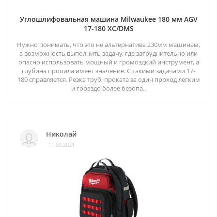
Углошлифовальная машина Milwaukee 180 мм AGV
17-180 XC/DMS
Нужно понимать, что это не альтернатива 230мм машинам,
а возможность выполнить задачу, где затруднительно или
опасно использовать мощный и громоздкий инструмент, а
глубина пропила имеет значение. С такими задачами 17-
180 справляется. Резка труб, проката за один проход легким
и гораздо более безопа..
Николай
11.09.2021