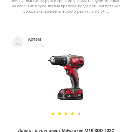
ручка .пластик на ручке крепкий ,резина на ручке крепкая
не скользит в руке .лезвие крепкое .когда пришёл потачил
об кожаный ремень -просто режит легко 5+!. ..
Артем
14.03.2022
Дрель - шуруповерт Milwaukee M18 BDD-202C