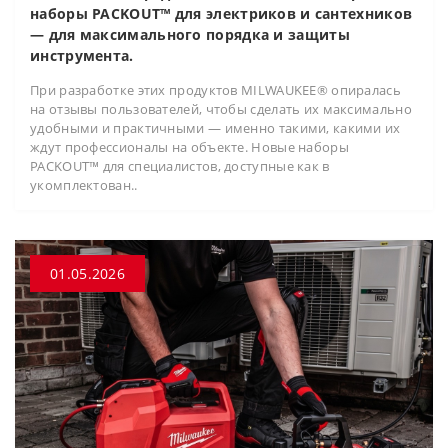
наборы PACKOUT™ для электриков и сантехников
— для максимального порядка и защиты
инструмента.
При разработке этих продуктов MILWAUKEE® опиралась
на отзывы пользователей, чтобы сделать их максимально
удобными и практичными — именно такими, какими их
ждут профессионалы на объекте. Новые наборы
PACKOUT™ для специалистов, доступные как в
укомплектован..
01.05.2026