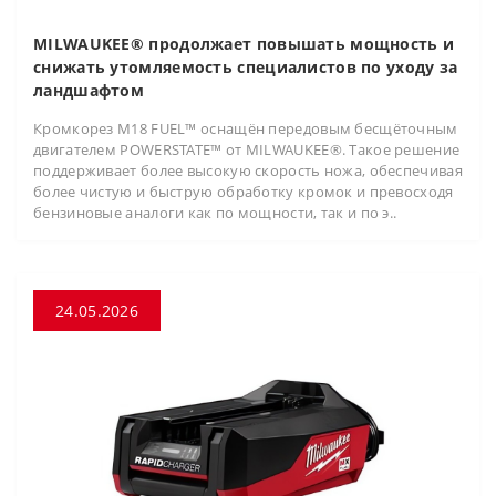
MILWAUKEE® продолжает повышать мощность и
снижать утомляемость специалистов по уходу за
ландшафтом
Кромкорез M18 FUEL™ оснащён передовым бесщёточным
двигателем POWERSTATE™ от MILWAUKEE®. Такое решение
поддерживает более высокую скорость ножа, обеспечивая
более чистую и быструю обработку кромок и превосходя
бензиновые аналоги как по мощности, так и по э..
24.05.2026