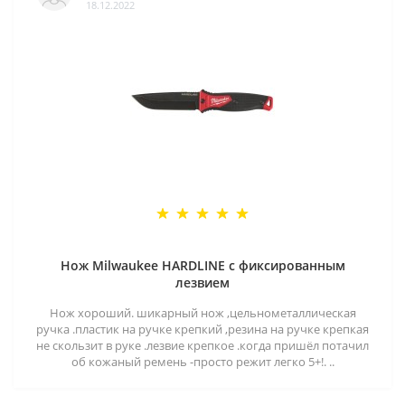
18.12.2022
Нож Milwaukee HARDLINE с фиксированным
лезвием
Нож хороший. шикарный нож ,цельнометаллическая
ручка .пластик на ручке крепкий ,резина на ручке крепкая
не скользит в руке .лезвие крепкое .когда пришёл потачил
об кожаный ремень -просто режит легко 5+!. ..