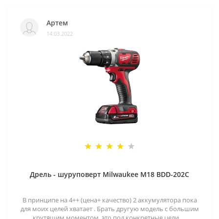
Артем
14.03.2022
Дрель - шуруповерт Milwaukee M18 BDD-202C
В принципе на 4++ (цена+ качество) 2 аккумулятора пока
для моих целей хватает . Брать другую модель с большим
крутящим моментом ,это под конкретные цели.....