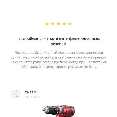
Нож Milwaukee HARDLINE с фиксированным
лезвием
Нож хороший. шикарный нож ,цельнометаллическая
ручка .пластик на ручке крепкий ,резина на ручке крепкая
не скользит в руке .лезвие крепкое .когда пришёл потачил
об кожаный ремень -просто режит легко 5+!. ..
Артем
14.03.2022