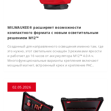
MILWAUKEE® расширяет возможности
компактного формата с новым осветительным
решением M12™
Созданный для направленного освещения именно там, где
это нужно, этот светильник оснащён 3 режимами яркости
и работает до 16 часов от аккумулятора M12™ 4.0 А·ч.
Многофункциональные варианты крепления включают
мощный магнит, встроенный крюк и крепление PAC..
02.05.2026