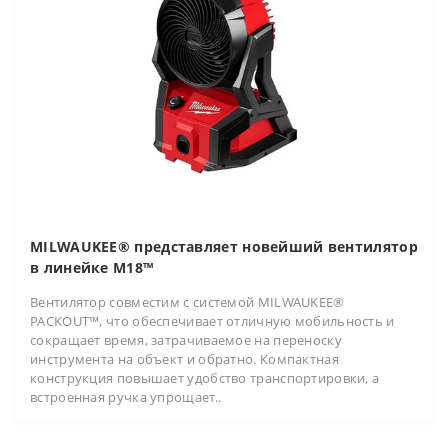
MILWAUKEE® представляет новейший вентилятор
в линейке M18™
Вентилятор совместим с системой MILWAUKEE®
PACKOUT™, что обеспечивает отличную мобильность и
сокращает время, затрачиваемое на переноску
инструмента на объект и обратно. Компактная
конструкция повышает удобство транспортировки, а
встроенная ручка упрощает..