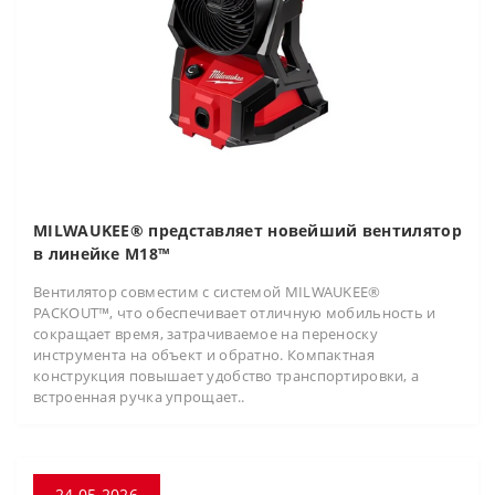
MILWAUKEE® представляет новейший вентилятор
в линейке M18™
Вентилятор совместим с системой MILWAUKEE®
PACKOUT™, что обеспечивает отличную мобильность и
сокращает время, затрачиваемое на переноску
инструмента на объект и обратно. Компактная
конструкция повышает удобство транспортировки, а
встроенная ручка упрощает..
24.05.2026