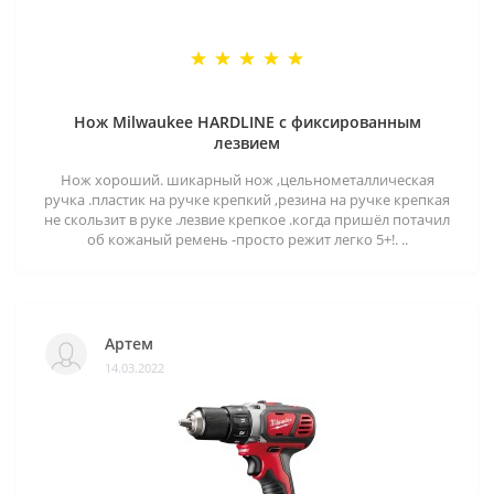
Нож Milwaukee HARDLINE с фиксированным
лезвием
Нож хороший. шикарный нож ,цельнометаллическая
ручка .пластик на ручке крепкий ,резина на ручке крепкая
не скользит в руке .лезвие крепкое .когда пришёл потачил
об кожаный ремень -просто режит легко 5+!. ..
Артем
14.03.2022