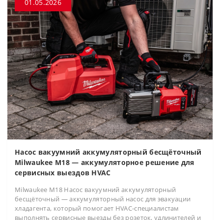
01.05.2026
Насос вакуумний аккумуляторный бесщёточный
Milwaukee M18 — аккумуляторное решение для
сервисных выездов HVAC
Milwaukee M18 Насос вакуумний аккумуляторный
бесщёточный — аккумуляторный насос для эвакуации
хладагента, который помогает HVAC-специалистам
выполнять сервисные выезды без розеток, удлинителей и