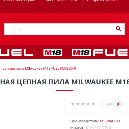
я цепная пила Milwaukee M18 FUEL FCHS35-0
АЯ ЦЕПНАЯ ПИЛА MILWAUKEE M18 
Отзывы:
(0)
Производитель:
MILWAUKEE
Модель:
M18 FCHS35-0