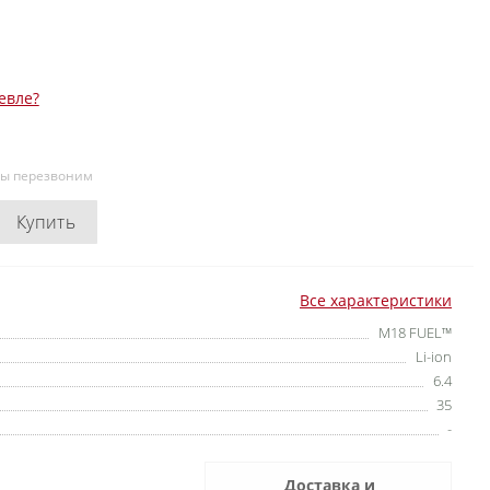
евле?
мы перезвоним
Купить
Все характеристики
M18 FUEL™
Li-ion
6.4
35
-
Доставка и