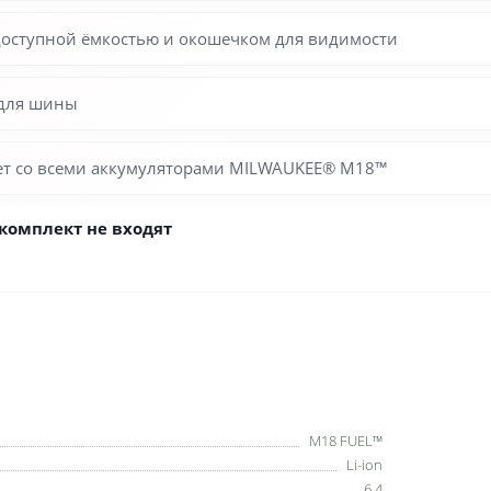
одоступной ёмкостью и окошечком для видимости
 для шины
ает со всеми аккумуляторами MILWAUKEE® M18™
комплект не входят
M18 FUEL™
Li-ion
6.4