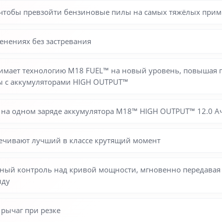
, чтобы превзойти бензиновые пилы на самых тяжёлых при
енениях без застревания
мает технологию M18 FUEL™ на новый уровень, повышая п
ы с аккумуляторами HIGH OUTPUT™
мм на одном заряде аккумулятора M18™ HIGH OUTPUT™ 12.0 А
ечивают лучший в классе крутящий момент
лный контроль над кривой мощности, мгновенно передавая 
нду
рычаг при резке